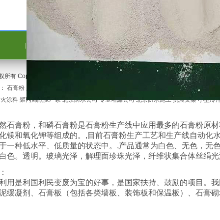
|
关于我们
|
联系方式
|
客户留言
|
产品展示
|
友情链接
|
权所有 Copyright(C) 衡水市桃城区德丰石膏粉经销处 网站备案号：冀ICP备1903621
航：
石膏粉
脱硫石膏粉
sitemap
sitemaps
北京SEO
支持：
中网四极
关键字：
石膏粉
防火涂料
聚丙烯酰胺厂家
北京防水公司
专业堵漏公司
北京防水施工
抗震支架
小型冷
然石膏粉，和磷石膏粉是石膏粉生产线中应用最多的石膏粉原材
化镁和氧化钾等组成的。,目前石膏粉生产工艺和生产线自动化
于一种低水平、低质量的状态中。,产品通常为白色、无色，无
白色。透明。玻璃光泽，解理面珍珠光泽，纤维状集合体丝绢光
：
利用是利国利民变废为宝的好事，是国家扶持、鼓励的项目。我
泥缓凝剂、石膏板（包括各类墙板、装饰板和保温板）、石膏砌