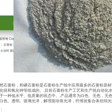
|
关于我们
|
联系方式
|
客户留言
|
产品展示
|
友情链接
|
权所有 Copyright(C) 衡水市桃城区德丰石膏粉经销处 网站备案号：冀ICP备1903621
航：
石膏粉
脱硫石膏粉
sitemap
sitemaps
北京SEO
支持：
中网四极
关键字：
石膏粉
防火涂料
聚丙烯酰胺厂家
北京防水公司
专业堵漏公司
北京防水施工
抗震支架
小型冷
然石膏粉，和磷石膏粉是石膏粉生产线中应用最多的石膏粉原材
化镁和氧化钾等组成的。,目前石膏粉生产工艺和生产线自动化
于一种低水平、低质量的状态中。,产品通常为白色、无色，无
白色。透明。玻璃光泽，解理面珍珠光泽，纤维状集合体丝绢光
：